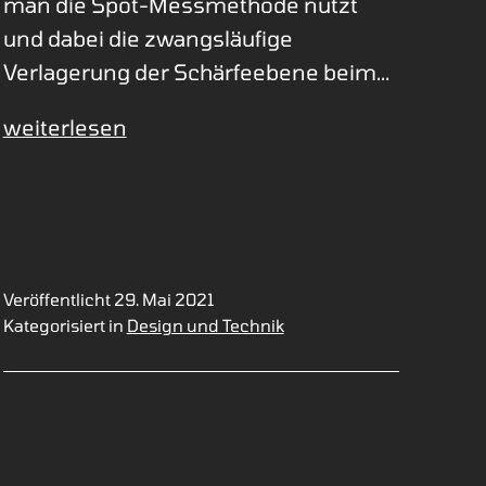
man die Spot-Messmethode nutzt
und dabei die zwangsläufige
Verlagerung der Schärfeebene beim…
Out-
weiterlesen
of-
focus
statt
Autofocus
Veröffentlicht
29. Mai 2021
Kategorisiert in
Design und Technik