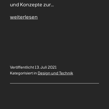
und Konzepte zur…
PC-
weiterlesen
Check
für
Anfänger
Veröffentlicht
13. Juli 2021
Kategorisiert in
Design und Technik