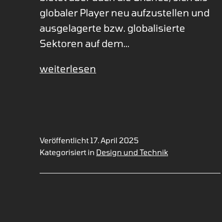
globaler Player neu aufzustellen und
ausgelagerte bzw. globalisierte
Sektoren auf dem…
Back-
weiterlesen
(up)
in
die
Eurocloud
Veröffentlicht
17. April 2025
Kategorisiert in
Design und Technik