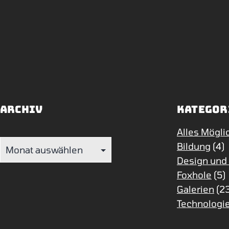
Archiv
Kategor
Alles Mögli
Archiv
Bildung
(4)
Design und
Foxhole
(5)
Galerien
(2
Technologie