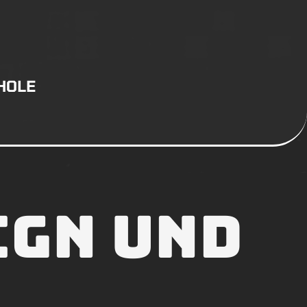
HOLE
ign und