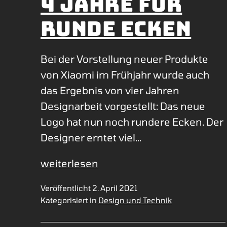
4 Jahre für
runde Ecken
Bei der Vorstellung neuer Produkte
von Xiaomi im Frühjahr wurde auch
das Ergebnis von vier Jahren
Designarbeit vorgestellt: Das neue
Logo hat nun noch rundere Ecken. Der
Designer erntet viel…
4
weiterlesen
Jahre
Veröffentlicht
2. April 2021
für
Kategorisiert in
Design und Technik
runde
Ecken