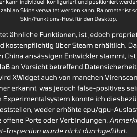
r kann individuell konfiguriert und positioniert werde
nzahl an Skins verwaltet werden kann. Rainmeter ist so
Skin/Funktions-Host für den Desktop.
tet ähnliche Funktionen, ist jedoch proprie
d kostenpflichtig über Steam erhältlich. D
n China ansässigen Entwickler stammt, ist
ß an Vorsicht betreffend Datensicherheit
wird XWidget auch von manchen Virenscan
ner erkannt, was jedoch false-positives sei
 Experimentalsystem konnte ich diesbezüg
eststellen, weder erhöhte cpu/gpu-Ausla
 offene Ports oder Verbindungen.
Anmerku
-Inspection wurde nicht durchgeführt.