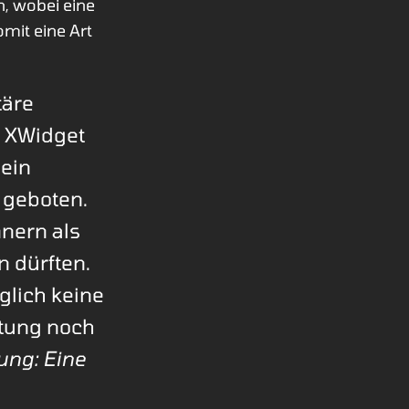
n, wobei eine
mit eine Art
täre
a XWidget
 ein
geboten.
nern als
n dürften.
lich keine
stung noch
ng: Eine