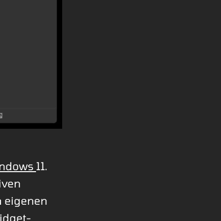
Windows
11.
iven
h eigenen
idget-