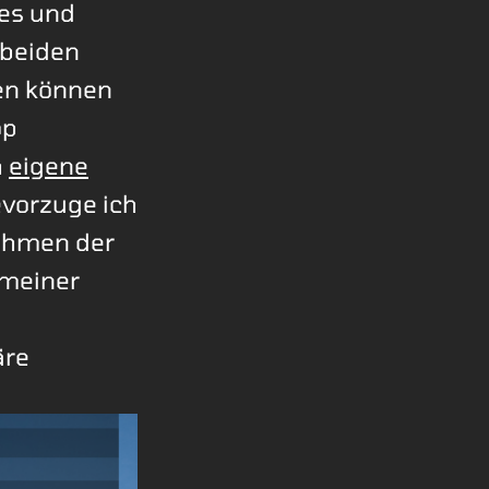
es und
 beiden
en können
op
h
eigene
vorzuge ich
Rahmen der
 meiner
äre