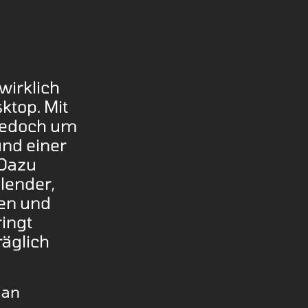
wirklich
ktop. Mit
 jedoch um
und einer
 Dazu
lender,
nen und
ringt
räglich
 an