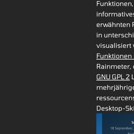
Funktionen
informative
erwähnten 
in untersch
visualisier
Funktionen 
Rainmeter, 
GNU GPL 2
L
mehrjährig
ressourcens
Desktop-Sk