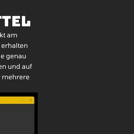
ttel
ekt am
 erhalten
die genau
en und auf
r mehrere