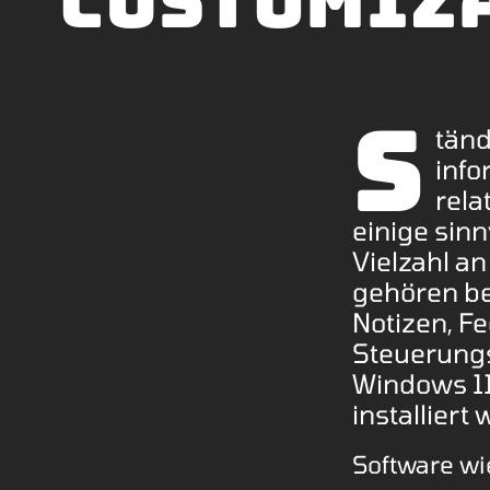
Customiz
S
tänd
info
rela
einige sin
Vielzahl a
gehören be
Notizen, F
Steuerungs
Windows 11
installiert
Software wi