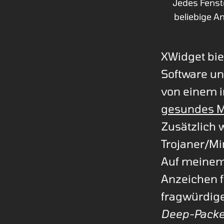
Jedes Fenste
beliebige A
XWidget bie
Software un
von einem i
gesundes Ma
Zusätzlich 
Trojaner/Mi
Auf meinem
Anzeichen f
fragwürdige
Deep-Packet