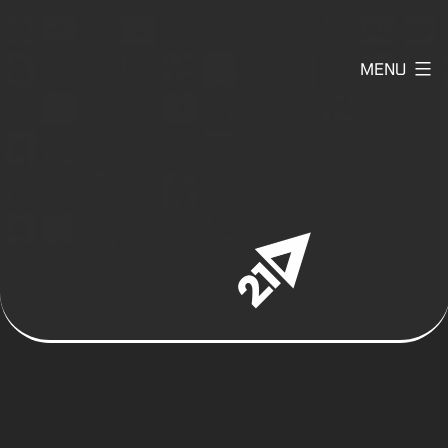
Skip
to
MENU
content
A21
-
Meinungsbits
und