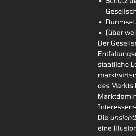
Schutz de
Gesellsc
Durchset
(über we
Der Gesells
Entfaltung
staatliche L
marktwirtsc
des Markts 
Marktdomin
Interessen
Die
unsicht
eine Illusio