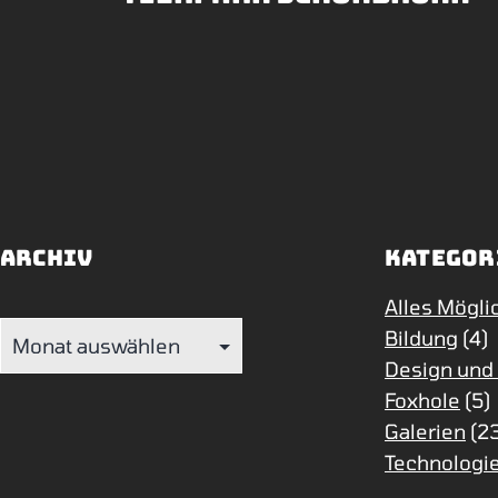
Archiv
Kategor
Alles Mögli
Archiv
Bildung
(4)
Design und
Foxhole
(5)
Galerien
(2
Technologie