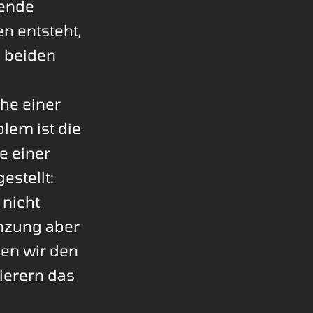
sende
n entsteht,
n beiden
he einer
lem ist die
e einer
estellt:
 nicht
enzung aber
sen wir den
ierern das