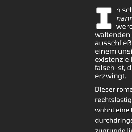
I
n sc
nann
werd
waltenden 
ausschließl
einem unsi
existenzie
falsch ist,
erzwingt.
Dieser roma
rechtslastig
wohnt eine 
durchdringe
zugrunde li