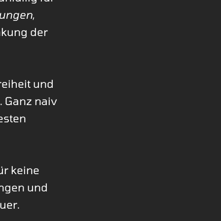
rungen
,
kung der
reiheit und
. Ganz naiv
esten
r keine
ungen und
uer.