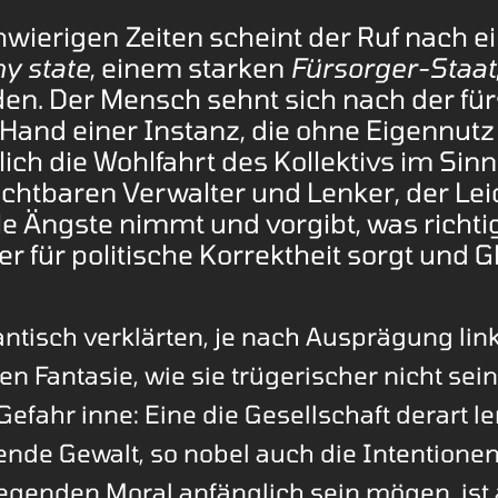
hwierigen Zeiten scheint der Ruf nach 
y state
, einem starken
Fürsorger-Staat
en. Der Mensch sehnt sich nach der für
Hand einer Instanz, die ohne Eigennutz
ich die Wohlfahrt des Kollektivs im Sinn
chtbaren Verwalter und Lenker, der Leid
lle Ängste nimmt und vorgibt, was richt
 der für politische Korrektheit sorgt und G
ntisch verklärten, je nach Ausprägung lin
en Fantasie, wie sie trügerischer nicht sei
Gefahr inne: Eine die Gesellschaft derart 
nde Gewalt, so nobel auch die Intentionen
egenden Moral anfänglich sein mögen, ist a