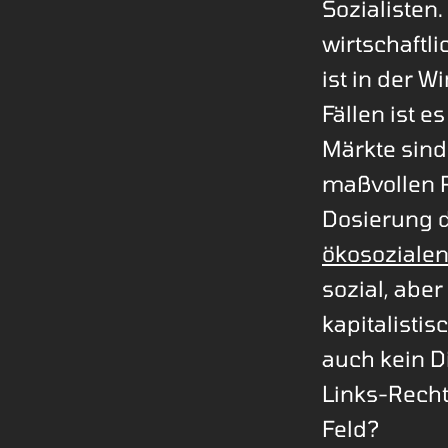
Sozialisten
wirtschaftl
ist in der W
Fällen ist e
Märkte sin
maßvollen R
Dosierung d
ökosozialen
sozial, aber
kapitalistis
auch kein D
Links-Recht
Feld?