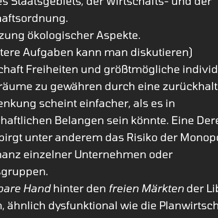
s Staatsgebiets, der Wirtschafts- und der
haftsordnung.
zung ökologischer Aspekte.
itere Aufgaben kann man diskutieren)
chaft Freiheiten und größtmögliche individ
sräume zu gewähren durch eine zurückhal
enkung scheint einfacher, als es in
haftlichen Belangen sein könnte. Eine De
birgt unter anderem das Risiko der Monop
anz einzelner Unternehmen oder
sgruppen.
bare Hand
hinter den
freien Märkten
der Li
n, ähnlich dysfunktional wie die Planwirtsch