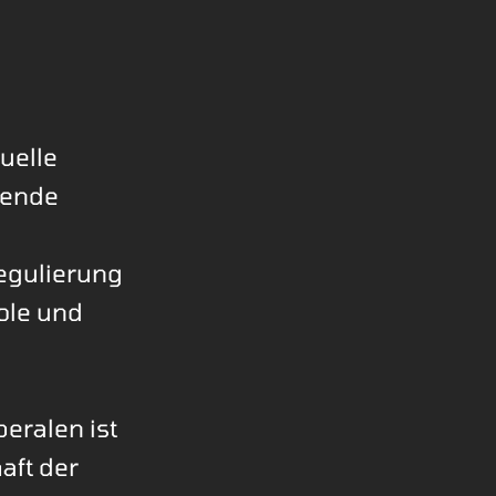
uelle
tende
regulierung
ole und
beralen ist
aft der