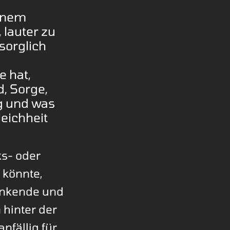
einem
, lauter zu
sorglich
e hat,
, Sorge,
ig und was
leichheit
ks- oder
n könnte,
lenkende und
 hinter der
nfällig für