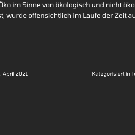
Öko im Sinne von ökologisch und nicht ök
t, wurde offensichtlich im Laufe der Zeit a
. April 2021
Kategorisiert in
T
vigation