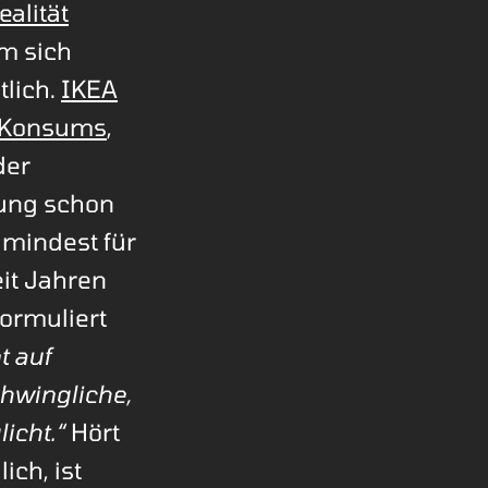
ealität
m sich
tlich.
IKEA
en Konsums
,
der
ung schon
umindest für
eit Jahren
ormuliert
t auf
hwingliche,
icht.“
Hört
ch, ist