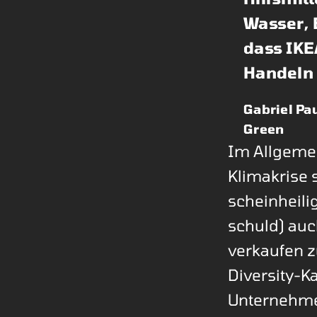
Wasser, B
dass IK
Handeln
Gabriel Pa
Green
Im Allgeme
Klimakrise 
scheinheil
schuld) auch
verkaufen z
Diversity-K
Unternehmen