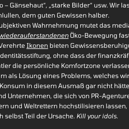
o – Gänsehaut“, „starke Bilder“ usw. Wir l
inlullen, dem guten Gewissen halber.
subjektiven Wahrnehmung mutet das medi
wiederauferstandenen
Öko-Bewegung fas
 Verehrte
Ikonen
bieten Gewissensberuhig
dentitätsstiftung, ohne dass der finanzkräf
htler die persönliche Komfortzone verlas
m als Lösung eines Problems, welches wi
 Konsum in diesem Ausmaß gar nicht hätte
nd Unternehmen, die sich von PR-Agentur
rn und Weltrettern hochstilisieren lassen,
h selbst Teil der Ursache.
Kill your idols
.