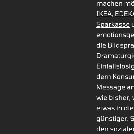
machen mö
IKEA
,
EDEK
Sparkasse
u
emotionsge
die Bildspr
Dramaturgie
Einfallslosi
dem Konsum
Message an 
wie bisher,
etwas in die
günstiger. 
den soziale