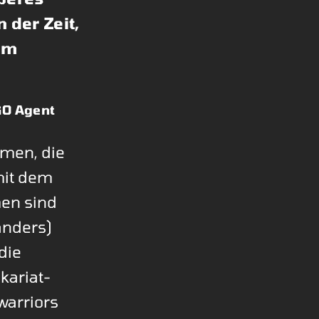
 der Zeit,
em
GO Agent
men, die
mit dem
en sind
 anders)
die
kariat-
warriors