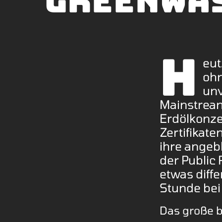
Greenwa
H
eut
ohn
unv
Mainstream
Erdölkonze
Zertifikate
ihre angeb
der Public
etwas diffe
Stunde bei
Das große 