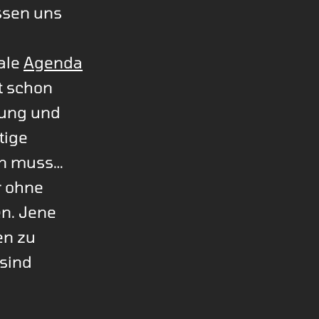
assen uns
ale
Agenda
t schon
ung und
tige
sen muss…
r ohne
n. Jene
en zu
 sind