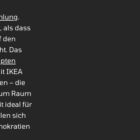
mlung
.
, als dass
f den
ht. Das
pten
it IKEA
en – die
kaum Raum
t ideal für
len sich
mokratien