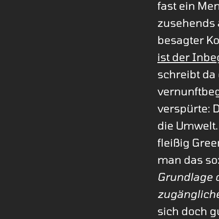
fast ein Me
zusehends a
besagter Kon
ist der Inb
schreibt da
vernunftbe
verspürte: 
die Umwelt.
fleißig Gre
man das so
Grundlage d
zugängliche
sich doch g