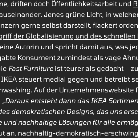
me, driften doch Öffentlichkeitsarbeit und
R
useinander. Jenes grüne Licht, in welche
zern gerne selbst darstellt, flackert orden
egriff der Globalisierung und des schnell
 eine Autorin und spricht damit aus, was je
gabte Konsument zumindest als vage Ahn
Die
Fast Furniture
ist teurer als gedacht – z
 IKEA steuert medial gegen und betreibt s
enwashing. Auf der Unternehmenswebsite f
:
„Daraus entsteht dann das IKEA Sortimen
es demokratischen Designs, das uns ersc
 und nachhaltige Lösungen für alle ermögl
ut an, nachhaltig-demokratisch-erschwingli