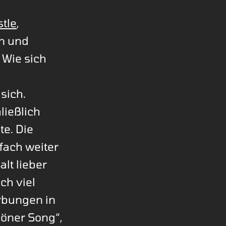
tle
,
en und
 Wie sich
sich.
hließlich
e. Die
fach weiter
lt lieber
ch viel
rbungen in
höner Song“,