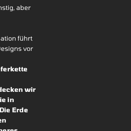
stig, aber
ation führt
esigns vor
ferkette
decken wir
ie in
Die Erde
en
uberes