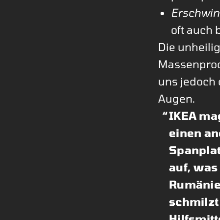
Erschwin
oft auch b
Die unheilig
Massenprodu
uns jedoch 
Augen.
IKEA mag
einen an
Spanplat
auf, was 
Rumänien
schmilzt
Hilfsmitt