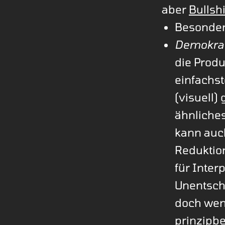
aber
Bullsh
Besonde
Demokra
die Prod
einfachs
(visuell)
ähnliches
kann auch
Reduktio
für Inter
Unentsch
doch wen
prinzipbe