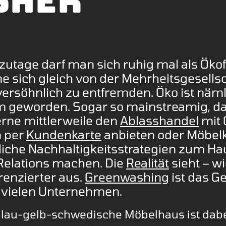
sher
zutage darf man sich ruhig mal als Ökof
e sich gleich von der Mehrheitsgesells
ersöhnlich zu entfremden. Öko ist näml
 geworden. Sogar so mainstreamig, d
rne mittlerweile den
Ablasshandel
mit 
n per
Kundenkarte
anbieten oder Möbel
liche Nachhaltigkeitsstrategien zum Ha
 Relations machen. Die
Realität
sieht – wi
renzierter aus.
Greenwashing
ist das G
 vielen Unternehmen.
blau-gelb-schwedische Möbelhaus ist dab