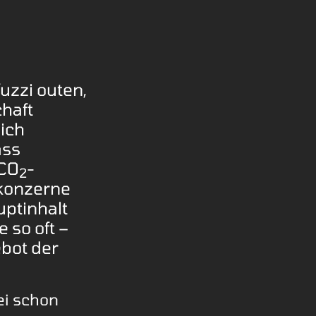
uzzi outen,
chaft
ich
ass
CO
-
2
konzerne
uptinhalt
e so oft –
ebot der
ei schon