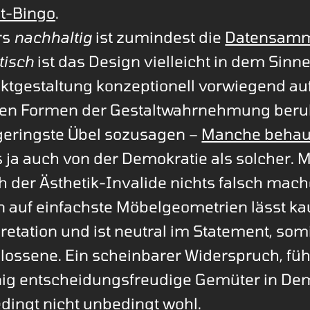
it-Bingo
.
rs
nachhaltig
ist zumindest die
Datensam
tisch
ist das Design vielleicht in dem Sinne
uktgestaltung konzeptionell vorwiegend au
ten Formen der Gestaltwahrnehmung beru
 geringste Übel sozusagen –
Manche behau
 ja auch von der Demokratie als solcher. M
 der Ästhetik-Invalide nichts falsch mach
n auf einfachste Möbelgeometrien lässt 
pretation und ist neutral im Statement, somi
lossene. Ein scheinbarer Widerspruch, füh
ig entscheidungsfreudige Gemüter in De
dingt nicht unbedingt wohl.