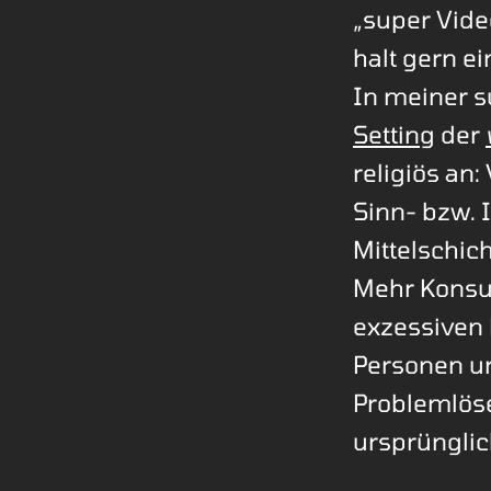
„super Vide
halt gern e
In meiner 
Setting
der
religiös an:
Sinn- bzw. I
Mittelschic
Mehr Konsu
exzessiven
Personen u
Problemlöse
ursprünglic