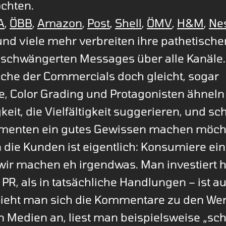
chten.
A
,
ÖBB
,
Amazon
,
Post
,
Shell
,
ÖMV
,
H&M
,
Nes
nd viele mehr verbreiten ihre pathetisch
schwängerten Messages über alle Kanäle.
ache der Commercials doch gleicht, sogar
, Color Grading und Protagonisten ähneln 
gkeit, die Vielfältigkeit suggerieren, und sc
enten ein gutes Gewissen machen möcht
die Kunden ist eigentlich: Konsumiere ein
 wir machen eh irgendwas. Man investiert ha
 PR, als in tatsächliche Handlungen – ist au
Sieht man sich die Kommentare zu den We
n Medien an, liest man beispielsweise „sc